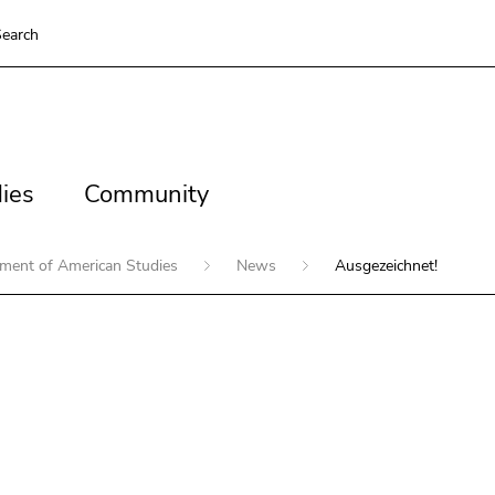
earch
es
Community
ies
Community
ment of American Studies
News
Ausgezeichnet!