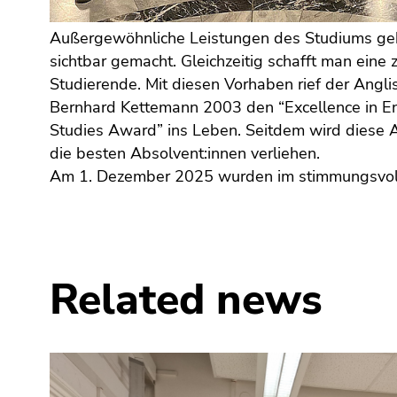
Go
to
Außergewöhnliche Leistungen des Studiums geh
additional
sichtbar gemacht. Gleichzeitig schafft man eine z
information
Studierende. Mit diesen Vorhaben rief der Anglist
(Accesskey
Bernhard Kettemann 2003 den “Excellence in E
5)
Studies Award” ins Leben. Seitdem wird diese A
Go
die besten Absolvent:innen verliehen.
to
Am 1. Dezember 2025 wurden im stimmungsvol
page
settings
(user/language)
(Accesskey
8)
Related news
Go
to
search
(Accesskey
9)