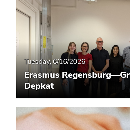
End
of
this
page
section.
Go
to
overview
of
Tuesday, 6/16/2026
page
sections
Erasmus Regensburg—Gra
Depkat