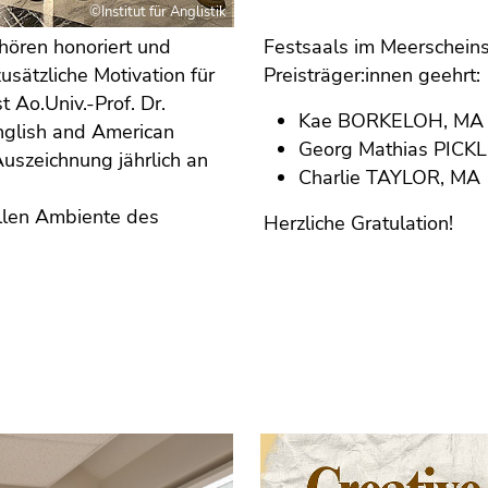
©Institut für Anglistik
ören honoriert und
Festsaals im Meerscheins
usätzliche Motivation für
Preisträger:innen geehrt:
 Ao.Univ.-Prof. Dr.
Kae BORKELOH, MA
nglish and American
Georg Mathias PICK
uszeichnung jährlich an
Charlie TAYLOR, MA
len Ambiente des
Herzliche Gratulation!