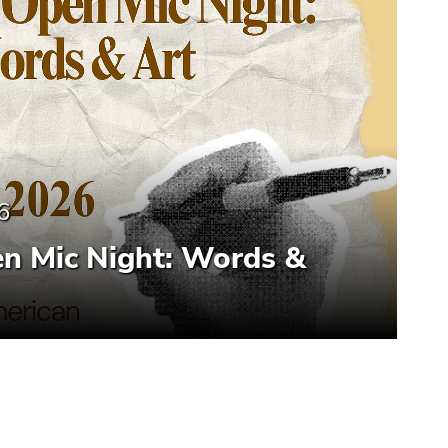
6
en Mic Night: Words &