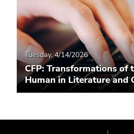
Tuesday, 4/14/2026
CFP: Transformations of 
Human in Literature and 
Begin
End
End
of
of
of