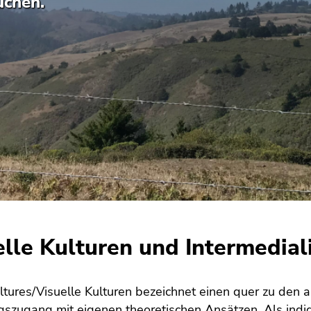
uchen.
elle Kulturen und Intermedial
ltures/Visuelle Kulturen bezeichnet einen quer zu den
szugang mit eigenen theoretischen Ansätzen. Als indige