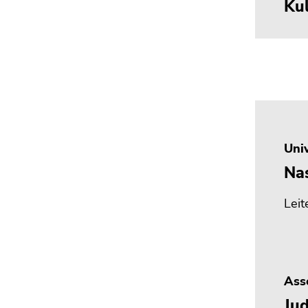
Kul
Univ
Nas
Leit
Asso
Jud