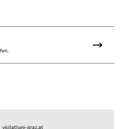
fen.
_vici(at)uni-graz.at