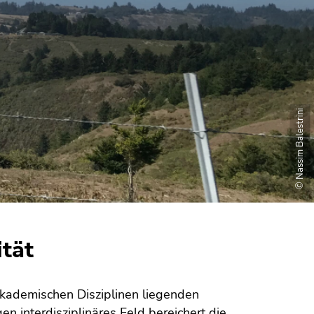
© Nassim Balestrini
ität
 akademischen Disziplinen liegenden
n interdisziplinäres Feld bereichert die