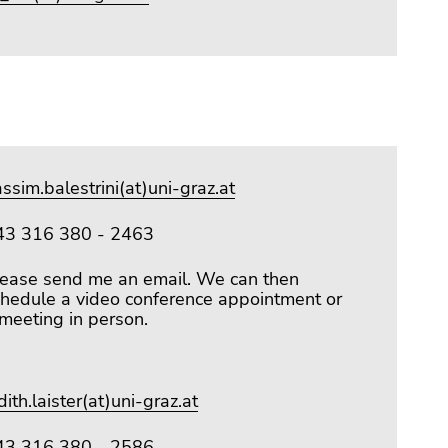
ssim.balestrini(at)uni-graz.at
43 316 380 - 2463
lease send me an email. We can then
chedule a video conference appointment or
meeting in person.
dith.laister(at)uni-graz.at
43 316 380 - 2586