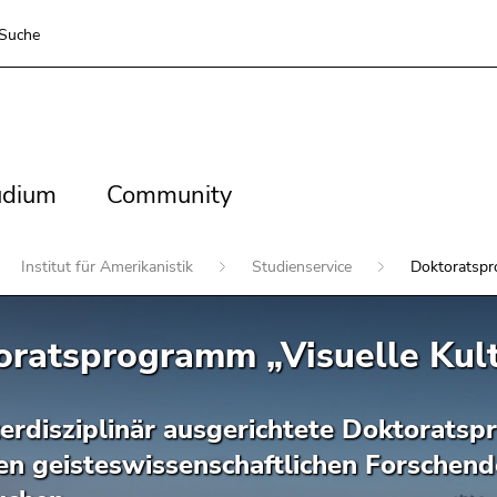
Suche
dium
Community
udium
Community
Institut für Amerikanistik
Studienservice
Doktoratspr
ratsprogramm „Visuelle Kult
terdisziplinär ausgerichtete Doktorats
en geisteswissenschaftlichen Forschend