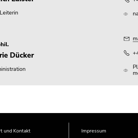
 Leiterin
n
ma
hil.
+
rie Dücker
Pl
nistration
m
t und Kontakt
Impressum