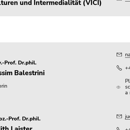
turen und Intermedialität (VICI)
na
.-Prof. Dr.phil.
+
sim Balestrini
P
erin
s
a 
ju
z.-Prof. Dr.phil.
ith Laister
+